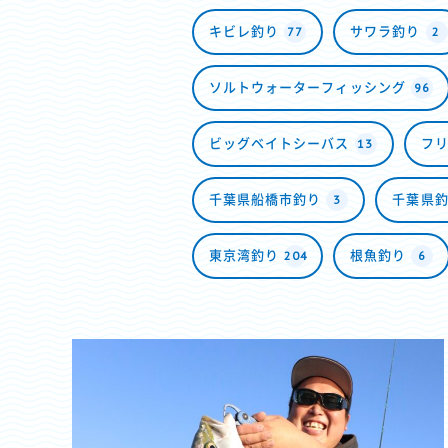
77
2
キビレ釣り
サワラ釣り
96
ソルトウォーターフィッシング
13
ビッグベイトシーバス
フ
3
千葉県船橋市釣り
千葉県
204
6
東京湾釣り
根魚釣り