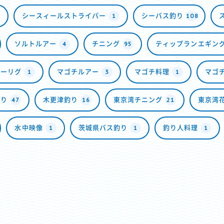
1
108
シースィールストライパー
シーバス釣り
4
95
ソルトルアー
チニング
ティップランエギン
1
3
1
リーリグ
マゴチルアー
マゴチ料理
マゴ
47
16
21
釣り
木更津釣り
東京湾チニング
東京湾
1
1
1
水中映像
茨城県バス釣り
釣り人料理