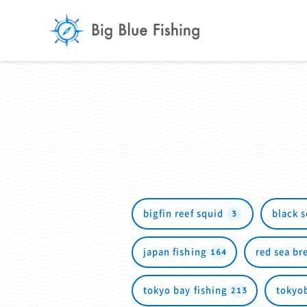
3
bigfin reef squid
black 
164
japan fishing
red sea b
213
tokyo bay fishing
tokyo