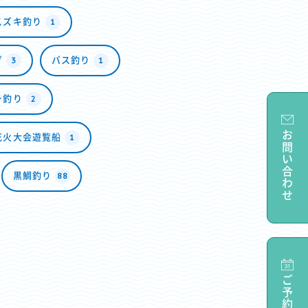
1
スズキ釣り
3
1
グ
バス釣り
2
チ釣り
お問い合わせ
1
花火大会遊覧船
88
黒鯛釣り
ご予約