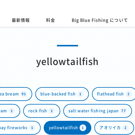
最新情報
料金
Big Blue Fishing について
yellowtailfish
91
1
2
sea bream
blue-backed fish
flathead fish
1
1
77
ream
rock fish
salt water fishing japan
1
1
2
bay fireworks
yellowtailfish
アオリイカ